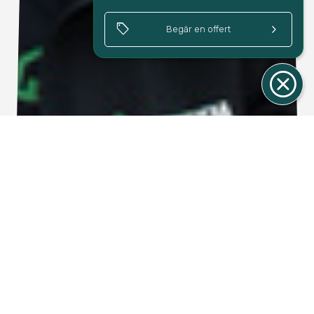
sell
keyboard_arrow_right
Begär en offert
cancel