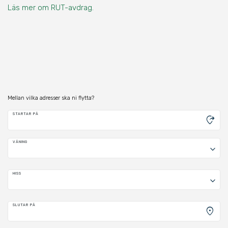
Läs mer om RUT-avdrag.
Mellan vilka adresser ska ni flytta?
STARTAR PÅ
moved_location
VÅNING
keyboard_arrow_down
HISS
keyboard_arrow_down
SLUTAR PÅ
location_on