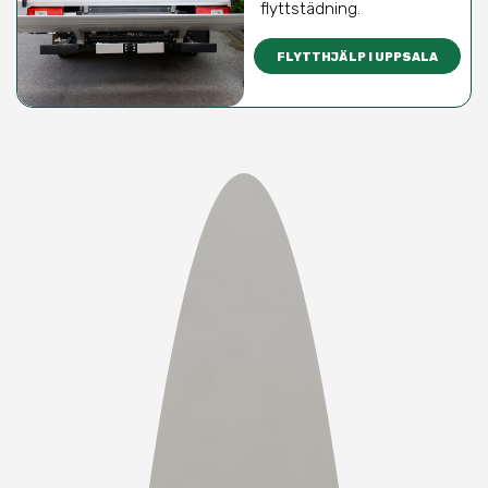
flyttstädning.
FLYTTHJÄLP I UPPSALA