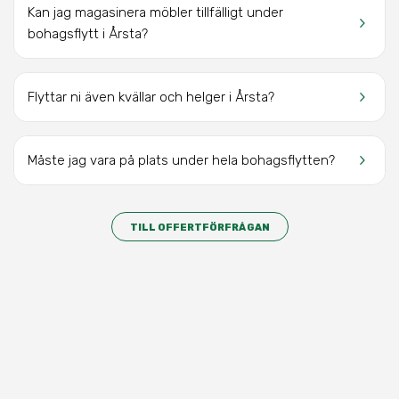
Kan jag magasinera möbler tillfälligt under
keyboard_arrow_right
bohagsflytt
i Årsta?
keyboard_arrow_right
Flyttar ni även kvällar och helger
i Årsta
?
keyboard_arrow_right
Måste jag vara på plats under hela bohagsflytten?
TILL OFFERTFÖRFRÅGAN