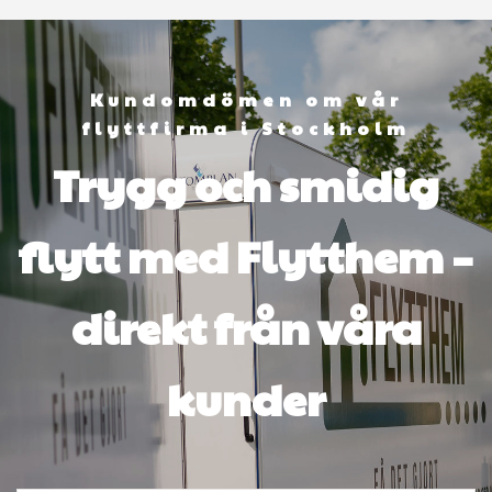
Kundomdömen om vår
flyttfirma i Stockholm
Trygg och smidig
flytt med Flytthem –
direkt från våra
kunder