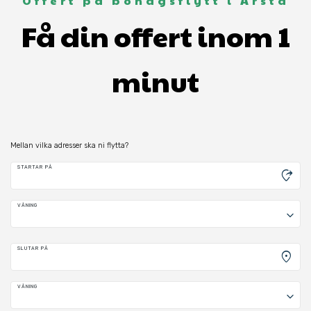
Offert på bohagsflytt i Årsta
Få din offert inom 1
minut
Mellan vilka adresser ska ni flytta?
STARTAR PÅ
moved_location
VÅNING
keyboard_arrow_down
SLUTAR PÅ
location_on
VÅNING
keyboard_arrow_down