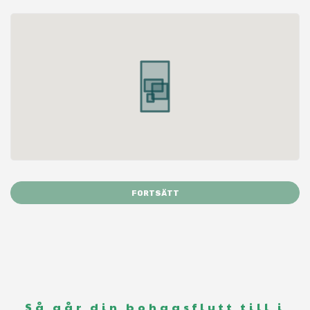
FORTSÄTT
Så går din bohagsflytt till i