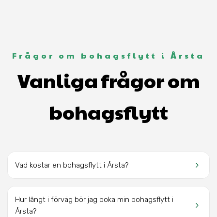
Frågor om bohagsflytt i Årsta
Vanliga frågor om
bohagsflytt
keyboard_arrow_right
Vad kostar en bohagsflytt
i Årsta?
Hur långt i förväg bör jag boka min bohagsflytt
i
keyboard_arrow_right
Årsta
?