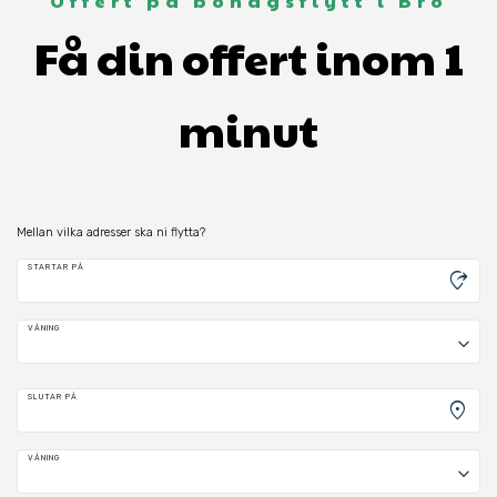
Offert på bohagsflytt i Bro
Få din offert inom 1
minut
Mellan vilka adresser ska ni flytta?
STARTAR PÅ
moved_location
VÅNING
keyboard_arrow_down
SLUTAR PÅ
location_on
VÅNING
keyboard_arrow_down