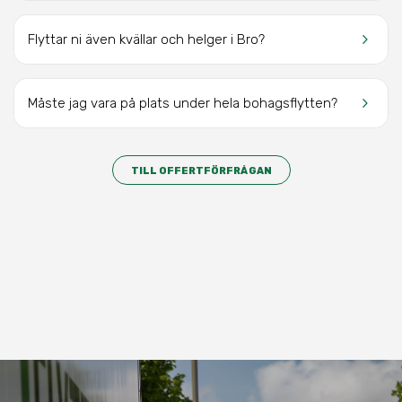
keyboard_arrow_right
Flyttar ni även kvällar och helger
i Bro
?
keyboard_arrow_right
Måste jag vara på plats under hela bohagsflytten?
TILL OFFERTFÖRFRÅGAN