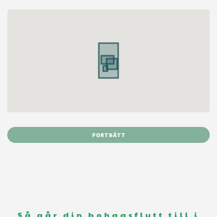
FORTSÄTT
Så går din bohagsflytt till i