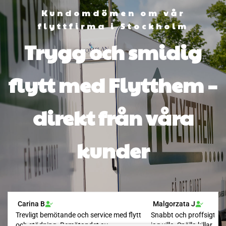
Kundomdömen om vår
flyttfirma i Stockholm
Trygg och smidig
flytt med Flytthem –
direkt från våra
kunder