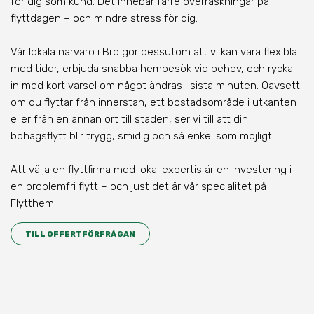
för dig som kund. Det innebär färre överraskningar på
flyttdagen – och mindre stress för dig.
Vår lokala närvaro
i Bro
gör dessutom att vi kan vara flexibla
med tider, erbjuda snabba hembesök vid behov, och rycka
in med kort varsel om något ändras i sista minuten. Oavsett
om du flyttar från innerstan, ett bostadsområde i utkanten
eller från en annan ort till staden, ser vi till att din
bohagsflytt blir trygg, smidig och så enkel som möjligt.
Att välja en flyttfirma med lokal expertis är en investering i
en problemfri flytt – och just det är vår specialitet på
Flytthem.
TILL OFFERTFÖRFRÅGAN