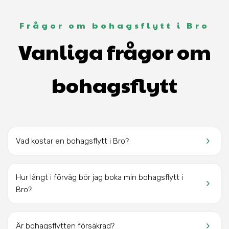
Frågor om bohagsflytt i Bro
Vanliga frågor om
bohagsflytt
keyboard_arrow_right
Vad kostar en bohagsflytt
i Bro?
Hur långt i förväg bör jag boka min bohagsflytt
i
keyboard_arrow_right
Bro
?
keyboard_arrow_right
Är bohagsflytten försäkrad?