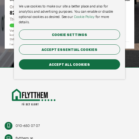
We use cookies to make our site a better place and also for
analytics and advertising purposes. You can enable or disable
optional cookies as desired. See our
Cookie Policy
for more
details.
COOKIE SETTINGS
ACCEPT ESSENTIAL COOKIES
ACCEPT ALL COOKIES
phone_iphone
010-650 07 07
desktop_mac
flytthem.se