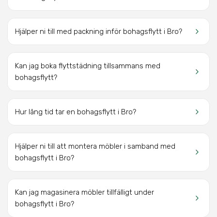
keyboard_arrow_right
Hjälper ni till med packning inför bohagsflytt
i Bro
?
Kan jag boka flyttstädning tillsammans med
keyboard_arrow_right
bohagsflytt?
keyboard_arrow_right
Hur lång tid tar en bohagsflytt
i Bro
?
Hjälper ni till att montera möbler i samband med
keyboard_arrow_right
bohagsflytt
i Bro
?
Kan jag magasinera möbler tillfälligt under
keyboard_arrow_right
bohagsflytt
i Bro?