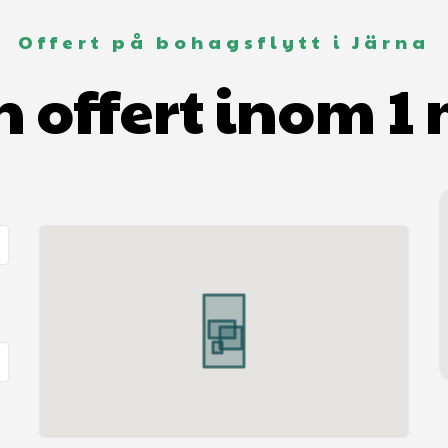
Offert på bohagsflytt i Järna
n offert inom 1