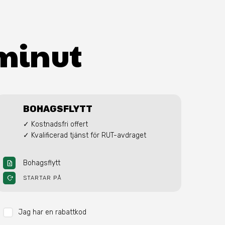
 minut
BOHAGSFLYTT
✓ Kostnadsfri offert

✓ Kvalificerad tjänst för RUT-avdraget
Bohagsflytt
request_quote
moved_location
STARTAR PÅ
Jag har en rabattkod