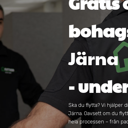
Gratis 
bohags
Järna
- unde
Ska du flytta? Vi hjälper 
Järna. Oavsett om du flytt
hela processen – från pack