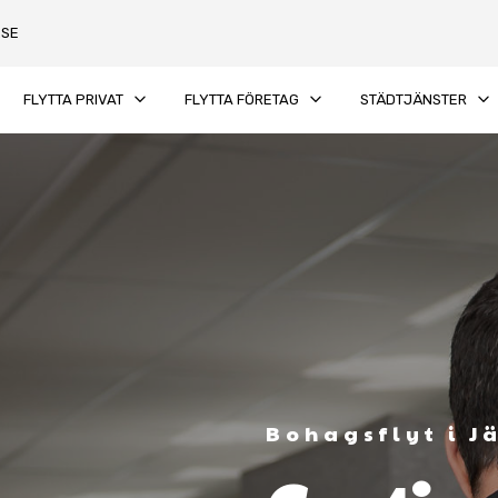
.SE
keyboard_arrow_down
keyboard_arrow_down
keyboard_arrow_down
FLYTTA PRIVAT
FLYTTA FÖRETAG
STÄDTJÄNSTER
Bohagsflyt i J