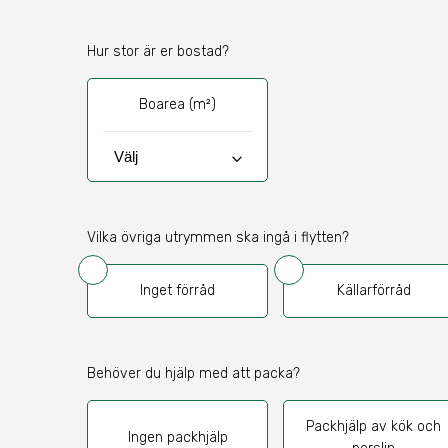
Hur stor är er bostad?
Boarea (m²)
keyboard_arrow_down
Vilka övriga utrymmen ska ingå i flytten?
Inget förråd
Källarförråd
Behöver du hjälp med att packa?
Packhjälp av kök och
Ingen packhjälp