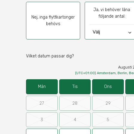
Ja, vi behöver låna
följande antal:
Nej, inga flyttkartonger
behövs
keyboard_arrow_down
Vilket datum passar dig?
Augusti 
(UTC+01:00) Amsterdam, Berlin, Be
Mån
Tis
Ons
27
28
29
3
4
5