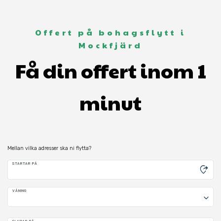
Offert på bohagsflytt i
Mockfjärd
Få din offert inom 1
minut
Mellan vilka adresser ska ni flytta?
STARTAR PÅ
moved_location
VÅNING
keyboard_arrow_down