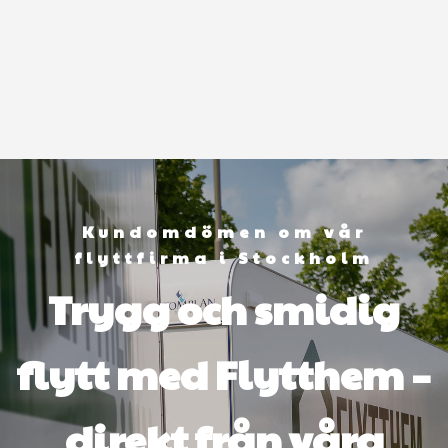
Kundomdömen om vår
flyttfirma i Stockholm
Trygg och smidig
flytt med Flytthem –
direkt från våra