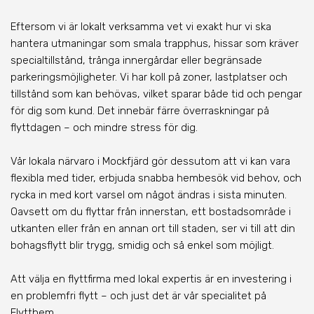
Eftersom vi är lokalt verksamma vet vi exakt hur vi ska
hantera utmaningar som smala trapphus, hissar som kräver
specialtillstånd, trånga innergårdar eller begränsade
parkeringsmöjligheter. Vi har koll på zoner, lastplatser och
tillstånd som kan behövas, vilket sparar både tid och pengar
för dig som kund. Det innebär färre överraskningar på
flyttdagen – och mindre stress för dig.
Vår lokala närvaro
i Mockfjärd
gör dessutom att vi kan vara
flexibla med tider, erbjuda snabba hembesök vid behov, och
rycka in med kort varsel om något ändras i sista minuten.
Oavsett om du flyttar från innerstan, ett bostadsområde i
utkanten eller från en annan ort till staden, ser vi till att din
bohagsflytt blir trygg, smidig och så enkel som möjligt.
Att välja en flyttfirma med lokal expertis är en investering i
en problemfri flytt – och just det är vår specialitet på
Flytthem.