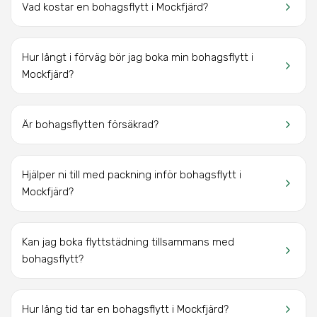
keyboard_arrow_right
Vad kostar en bohagsflytt
i Mockfjärd?
Hur långt i förväg bör jag boka min bohagsflytt
i
keyboard_arrow_right
Mockfjärd
?
keyboard_arrow_right
Är bohagsflytten försäkrad?
Hjälper ni till med packning inför bohagsflytt
i
keyboard_arrow_right
Mockfjärd
?
Kan jag boka flyttstädning tillsammans med
keyboard_arrow_right
bohagsflytt?
keyboard_arrow_right
Hur lång tid tar en bohagsflytt
i Mockfjärd
?