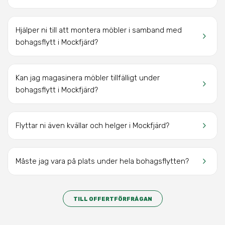
Hjälper ni till att montera möbler i samband med
keyboard_arrow_right
bohagsflytt
i Mockfjärd
?
Kan jag magasinera möbler tillfälligt under
keyboard_arrow_right
bohagsflytt
i Mockfjärd?
keyboard_arrow_right
Flyttar ni även kvällar och helger
i Mockfjärd
?
keyboard_arrow_right
Måste jag vara på plats under hela bohagsflytten?
TILL OFFERTFÖRFRÅGAN