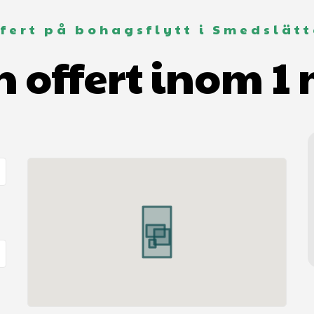
fert på bohagsflytt i Smedslät
n offert inom 1