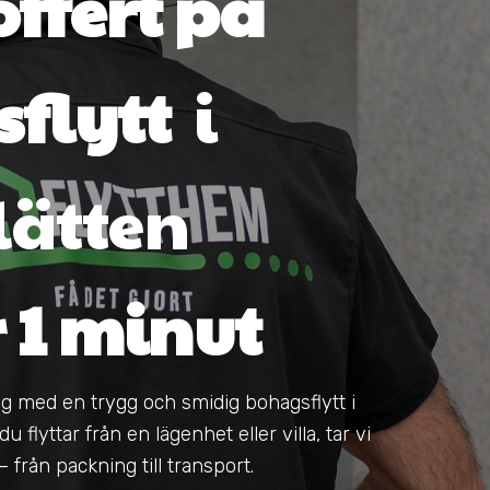
offert på
flytt
i
ätten
r 1 minut
dig med en trygg och smidig bohagsflytt i
flyttar från en lägenhet eller villa, tar vi
från packning till transport.