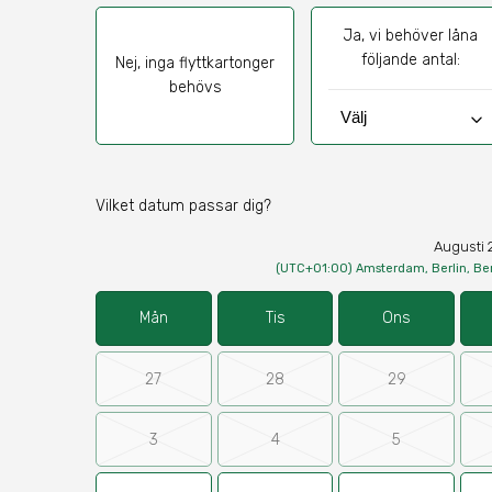
Ja, vi behöver låna
följande antal:
Nej, inga flyttkartonger
behövs
keyboard_arrow_down
Vilket datum passar dig?
Augusti 
(UTC+01:00) Amsterdam, Berlin, Be
Mån
Tis
Ons
27
28
29
3
4
5