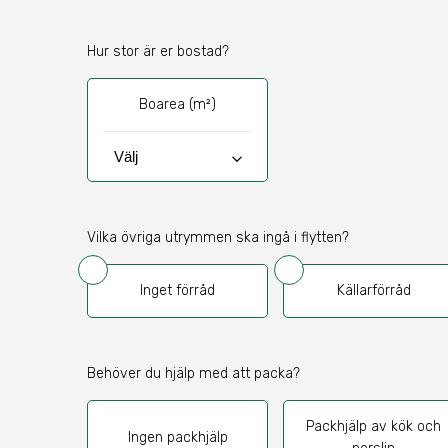
Hur stor är er bostad?
Boarea (m²)
keyboard_arrow_down
Vilka övriga utrymmen ska ingå i flytten?
Inget förråd
Källarförråd
Behöver du hjälp med att packa?
Packhjälp av kök och
Ingen packhjälp