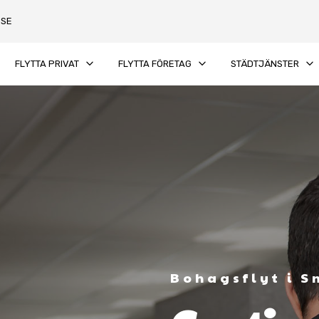
.SE
keyboard_arrow_down
keyboard_arrow_down
keyboard_arrow_down
FLYTTA PRIVAT
FLYTTA FÖRETAG
STÄDTJÄNSTER
Bohagsflyt i 