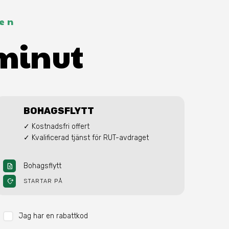
ten
 minut
BOHAGSFLYTT
✓ Kostnadsfri offert

✓ Kvalificerad tjänst för RUT-avdraget
Bohagsflytt
request_quote
moved_location
STARTAR PÅ
Jag har en rabattkod