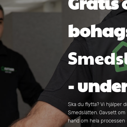
Gratis 
bohags
Smedsl
- unde
Ska du flytta? Vi hjälper 
Smedslätten. Oavsett om du 
hand om hela processen – 