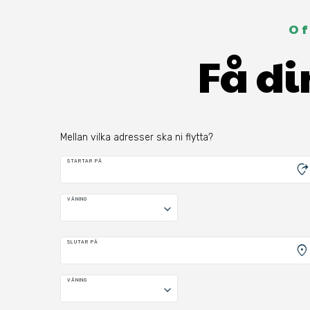
Of
Få di
Mellan vilka adresser ska ni flytta?
STARTAR PÅ
moved_location
VÅNING
keyboard_arrow_down
SLUTAR PÅ
location_on
VÅNING
keyboard_arrow_down