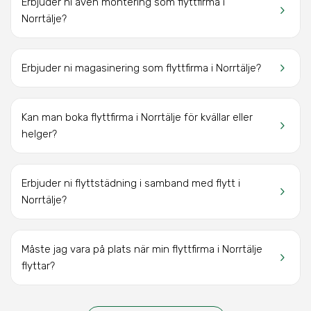
Erbjuder ni även montering som flyttfirma i
keyboard_arrow_right
Norrtälje?
keyboard_arrow_right
Erbjuder ni magasinering som flyttfirma i Norrtälje?
Kan man boka flyttfirma i Norrtälje för kvällar eller
keyboard_arrow_right
helger?
Erbjuder ni flyttstädning i samband med flytt i
keyboard_arrow_right
Norrtälje?
Måste jag vara på plats när min flyttfirma i Norrtälje
keyboard_arrow_right
flyttar?