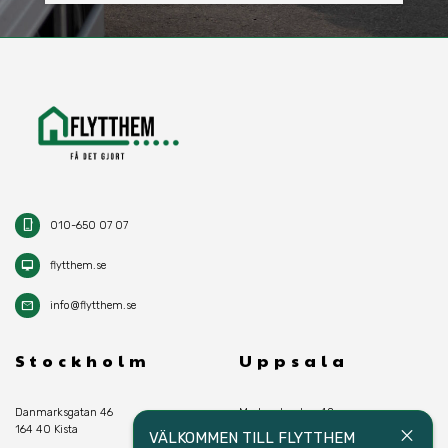
phone_iphone
010-650 07 07
desktop_mac
flytthem.se
mail
info@flytthem.se
Stockholm
Uppsala
Danmarksgatan 46
Marknadsgatan 48
164 40 Kista
754 60 Uppsala
close
VÄLKOMMEN TILL FLYTTHEM