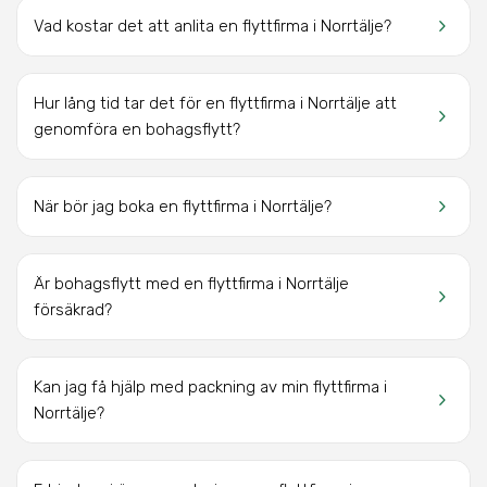
keyboard_arrow_right
Vad kostar det att anlita en flyttfirma i Norrtälje?
Hur lång tid tar det för en flyttfirma i Norrtälje att
keyboard_arrow_right
genomföra en bohagsflytt?
keyboard_arrow_right
När bör jag boka en flyttfirma i Norrtälje?
Är bohagsflytt med en flyttfirma i Norrtälje
keyboard_arrow_right
försäkrad?
Kan jag få hjälp med packning av min flyttfirma i
keyboard_arrow_right
Norrtälje?