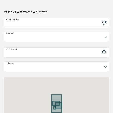
Mellan vilka adresser ska ni flytta?
STARTAR PÅ
moved_location
VÅNING
keyboard_arrow_down
SLUTAR PÅ
location_on
VÅNING
keyboard_arrow_down