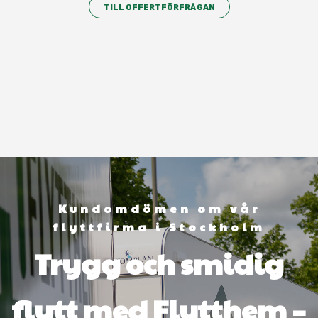
TILL OFFERTFÖRFRÅGAN
Kundomdömen om vår
flyttfirma i Stockholm
Trygg och smidig
flytt med Flytthem –