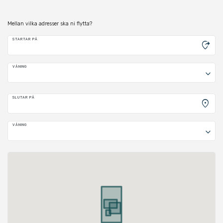
Mellan vilka adresser ska ni flytta?
STARTAR PÅ
moved_location
VÅNING
keyboard_arrow_down
SLUTAR PÅ
location_on
VÅNING
keyboard_arrow_down