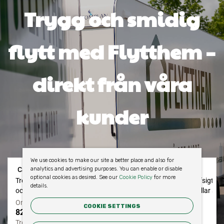
Trygg och smidig
flytt med Flytthem –
direkt från våra
kunder
We use cookies to make our site a better place and also for
analytics and advertising purposes. You can enable or disable
optional cookies as desired. See our
Cookie Policy
for more
details.
COOKIE SETTINGS