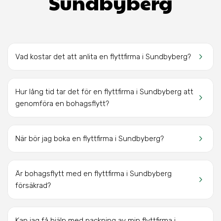
Sundbyberg
keyboard_arrow_right
Vad kostar det att anlita en flyttfirma i Sundbyberg?
Hur lång tid tar det för en flyttfirma i Sundbyberg att
keyboard_arrow_right
genomföra en bohagsflytt?
keyboard_arrow_right
När bör jag boka en flyttfirma i Sundbyberg?
Är bohagsflytt med en flyttfirma i Sundbyberg
keyboard_arrow_right
försäkrad?
Kan jag få hjälp med packning av min flyttfirma i