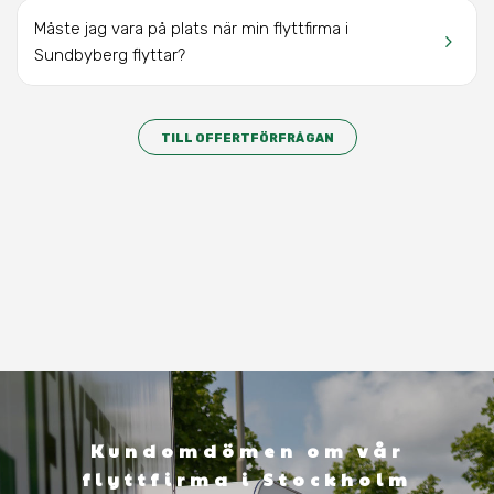
Måste jag vara på plats när min flyttfirma i
keyboard_arrow_right
Sundbyberg flyttar?
TILL OFFERTFÖRFRÅGAN
Kundomdömen om vår
flyttfirma i Stockholm