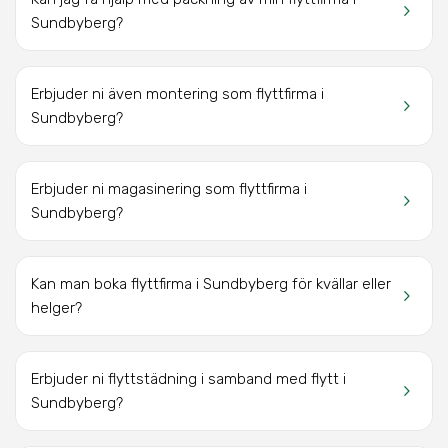
keyboard_arrow_right
Sundbyberg?
Erbjuder ni även montering som flyttfirma i
keyboard_arrow_right
Sundbyberg?
Erbjuder ni magasinering som flyttfirma i
keyboard_arrow_right
Sundbyberg?
Kan man boka flyttfirma i Sundbyberg för kvällar eller
keyboard_arrow_right
helger?
Erbjuder ni flyttstädning i samband med flytt i
keyboard_arrow_right
Sundbyberg?