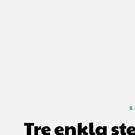
S
Tre enkla st