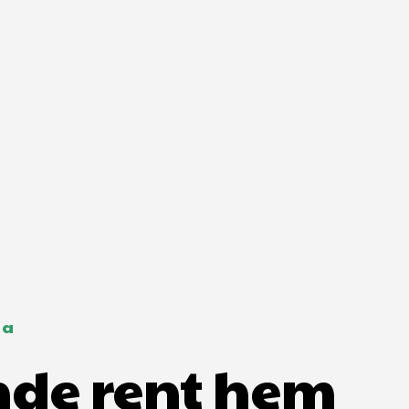
la
ande rent hem