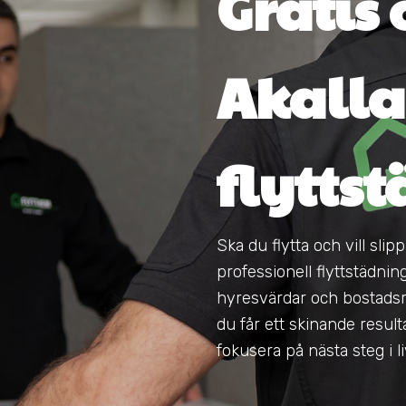
Gratis o
Akalla
flytts
Ska du flytta och vill sli
professionell flyttstädnin
hyresvärdar och bostadsrä
du får ett skinande resul
fokusera på nästa steg i li