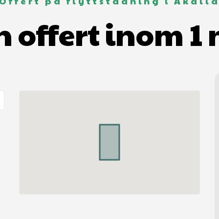
Offert på flyttstädning i Akall
n offert inom 1