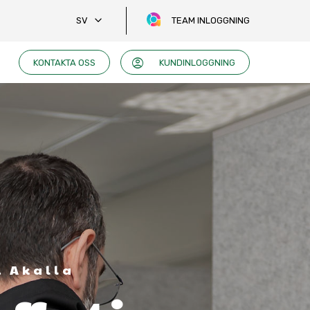
keyboard_arrow_down
SV
TEAM INLOGGNING
account_circle
KONTAKTA OSS
KUNDINLOGGNING
i Akalla