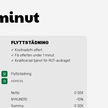
a
 minut
FLYTTSTÄDNING
✓ Kostnadsfri offert

✓ Få offerten under 1 minut

✓ Kvalificerad tjänst för RUT-avdraget
Flyttstädning
shopping_cart
location_on
ADRESS
Netto
0 SEK
NYKUND10
-10%
Summa
0 SEK