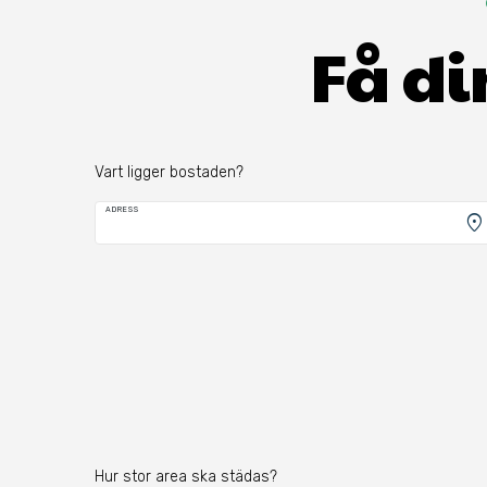
Få di
Vart ligger bostaden?
ADRESS
location_on
Hur stor area ska städas?