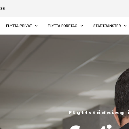
.SE
keyboard_arrow_down
keyboard_arrow_down
keyboard_arrow_down
FLYTTA PRIVAT
FLYTTA FÖRETAG
STÄDTJÄNSTER
Flyttstädning 