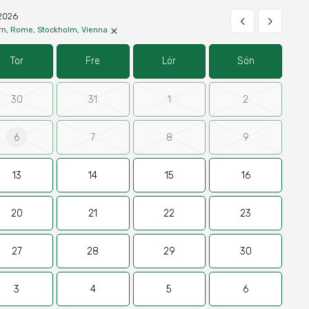
2026
keyboard_arrow_left
keyboard_arrow_right
×
rn, Rome, Stockholm, Vienna
Tor
Fre
Lör
Sön
30
31
1
2
6
7
8
9
13
14
15
16
20
21
22
23
27
28
29
30
3
4
5
6