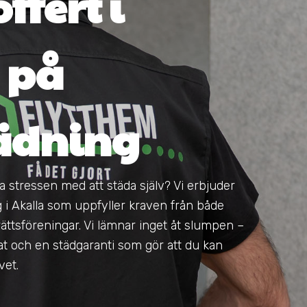
ffert i
 på
tädning
ppa stressen med att städa själv? Vi erbjuder
g i Akalla som uppfyller kraven från både
ttsföreningar. Vi lämnar inget åt slumpen –
tat och en städgaranti som gör att du kan
vet.