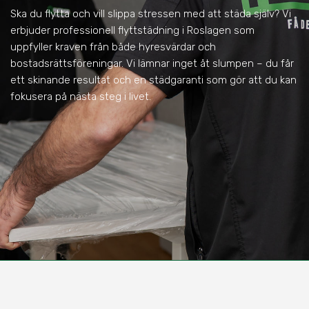
Ska du flytta och vill slippa stressen med att städa själv? Vi
erbjuder professionell flyttstädning i Roslagen som
uppfyller kraven från både hyresvärdar och
bostadsrättsföreningar. Vi lämnar inget åt slumpen – du får
ett skinande resultat och en städgaranti som gör att du kan
fokusera på nästa steg i livet.