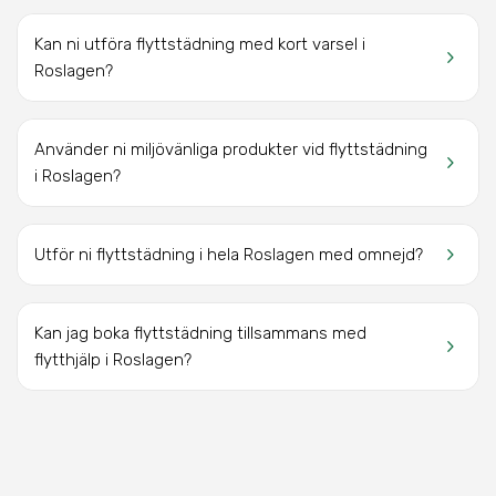
Kan ni utföra flyttstädning med kort varsel i
keyboard_arrow_right
Roslagen?
Använder ni miljövänliga produkter vid flyttstädning
keyboard_arrow_right
i Roslagen?
keyboard_arrow_right
Utför ni flyttstädning i hela Roslagen med omnejd?
Kan jag boka flyttstädning tillsammans med
keyboard_arrow_right
flytthjälp i Roslagen?