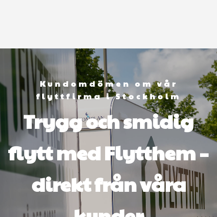
Kundomdömen om vår
flyttfirma i Stockholm
Trygg och smidig
flytt med Flytthem –
direkt från våra
kunder