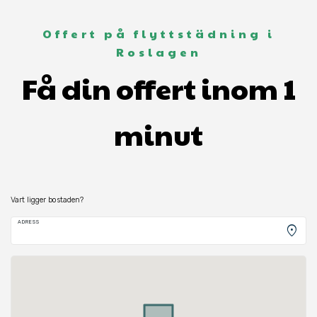
Offert på flyttstädning i
Roslagen
Få din offert inom 1
minut
Vart ligger bostaden?
ADRESS
location_on