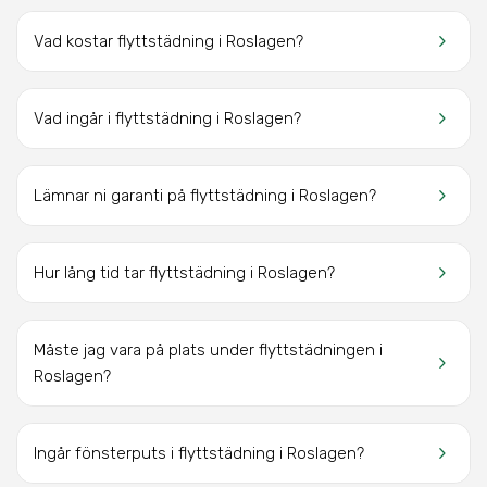
keyboard_arrow_right
Vad kostar flyttstädning i Roslagen?
keyboard_arrow_right
Vad ingår i flyttstädning i Roslagen?
keyboard_arrow_right
Lämnar ni garanti på flyttstädning i Roslagen?
keyboard_arrow_right
Hur lång tid tar flyttstädning i Roslagen?
Måste jag vara på plats under flyttstädningen i
keyboard_arrow_right
Roslagen?
keyboard_arrow_right
Ingår fönsterputs i flyttstädning i Roslagen?