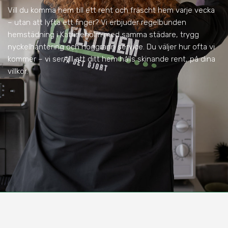
Vill du komma hem till ett rent och fräscht hem varje vecka
– utan att lyfta ett finger? Vi erbjuder regelbunden
hemstädning i Katrineholm med samma städare, trygg
nyckelhantering och noggrann service. Du väljer hur ofta vi
kommer – vi ser till att ditt hem hålls skinande rent, på dina
villkor.