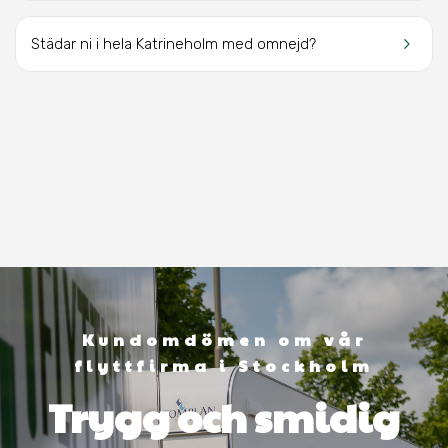
keyboard_arrow_right
Städar ni i hela Katrineholm med omnejd?
Kundomdömen om vår
flyttfirma i Stockholm
Trygg och smidig