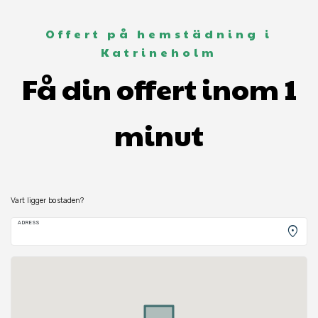
Offert på hemstädning i
Katrineholm
Få din offert inom 1
minut
Vart ligger bostaden?
ADRESS
location_on