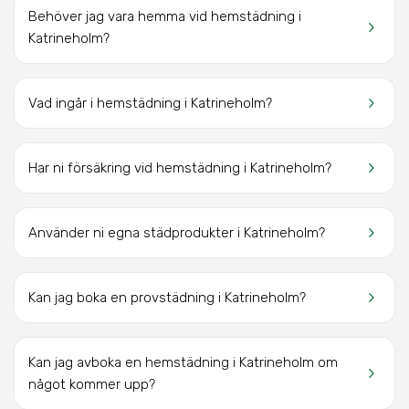
Behöver jag vara hemma vid hemstädning i
keyboard_arrow_right
Katrineholm?
keyboard_arrow_right
Vad ingår i hemstädning i Katrineholm?
keyboard_arrow_right
Har ni försäkring vid hemstädning i Katrineholm?
keyboard_arrow_right
Använder ni egna städprodukter i Katrineholm?
keyboard_arrow_right
Kan jag boka en provstädning i Katrineholm?
Kan jag avboka en hemstädning i Katrineholm om
keyboard_arrow_right
något kommer upp?