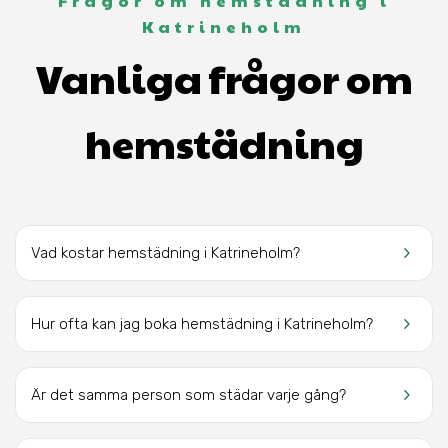
Frågor om hemstädning i
Katrineholm
Vanliga frågor om
hemstädning
keyboard_arrow_right
Vad kostar hemstädning i Katrineholm?
keyboard_arrow_right
Hur ofta kan jag boka hemstädning i Katrineholm?
keyboard_arrow_right
Är det samma person som städar varje gång?