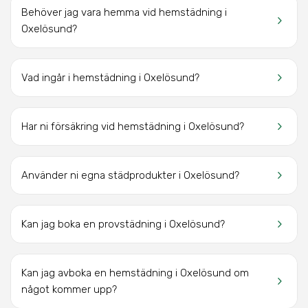
Behöver jag vara hemma vid hemstädning i
keyboard_arrow_right
Oxelösund?
keyboard_arrow_right
Vad ingår i hemstädning i Oxelösund?
keyboard_arrow_right
Har ni försäkring vid hemstädning i Oxelösund?
keyboard_arrow_right
Använder ni egna städprodukter i Oxelösund?
keyboard_arrow_right
Kan jag boka en provstädning i Oxelösund?
Kan jag avboka en hemstädning i Oxelösund om
keyboard_arrow_right
något kommer upp?