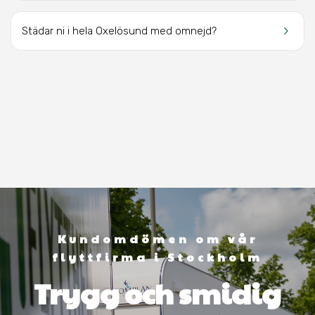
keyboard_arrow_right
Städar ni i hela Oxelösund med omnejd?
Kundomdömen om vår
flyttfirma i Stockholm
Trygg och smidig