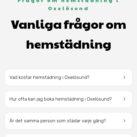
Frågor om hemstädning i
Oxelösund
Vanliga frågor om
hemstädning
keyboard_arrow_right
Vad kostar hemstädning i Oxelösund?
keyboard_arrow_right
Hur ofta kan jag boka hemstädning i Oxelösund?
keyboard_arrow_right
Är det samma person som städar varje gång?