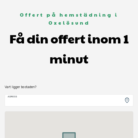
Offert på hemstädning i
Oxelösund
Få din offert inom 1
minut
Vart ligger bostaden?
ADRESS
location_on