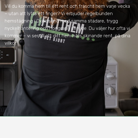
Vill du komma hem till ett rent och fräscht hem varje vecka
– utan att lyfta ett finger? Vi erbjuder regelbunden
hemstädning i Oxelösund med samma städare, trygg
nyckelhantering och noggrann service. Du väljer hur ofta vi
kommer – vi ser till att ditt hem hålls skinande rent, på dina
villkor.