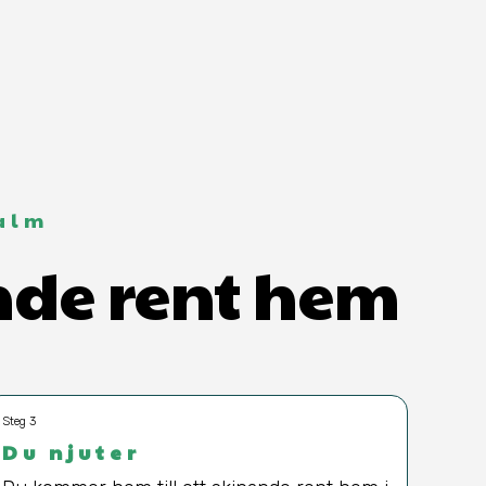
alm
ande rent hem
Steg 3
Du njuter