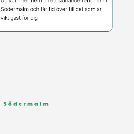
Du kommer hem till ett skinande rent hem i
Södermalm och får tid över till det som är
viktigast för dig.
 i Södermalm