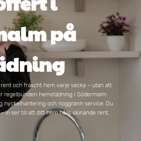
ffert i
malm på
ädning
t rent och fräscht hem varje vecka – utan att
juder regelbunden hemstädning i Södermalm
g nyckelhantering och noggrann service. Du
 vi ser till att ditt hem hålls skinande rent,