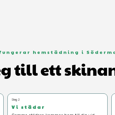
 fungerar hemstädning i Söderm
eg till ett skin
Steg 2
Vi städar