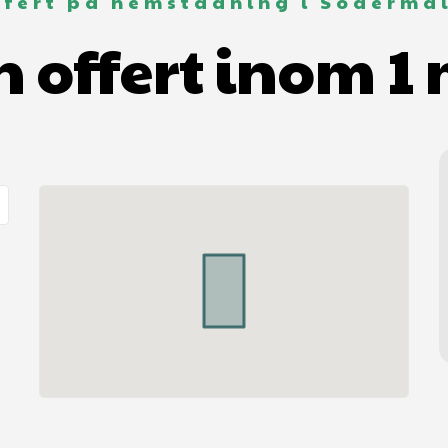
ffert på hemstädning i Söderma
n offert inom 1