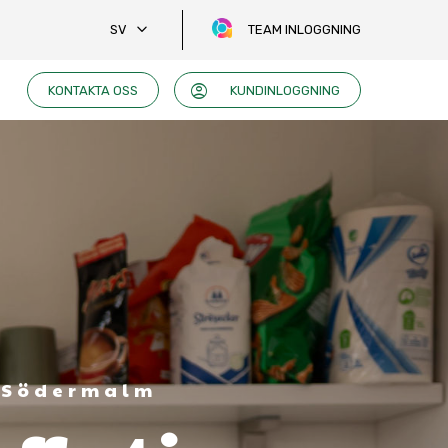
keyboard_arrow_down
SV
TEAM INLOGGNING
account_circle
KONTAKTA OSS
KUNDINLOGGNING
 Södermalm