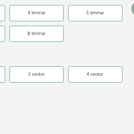
4 timmar
5 timmar
8 timmar
2 veckor
4 veckor