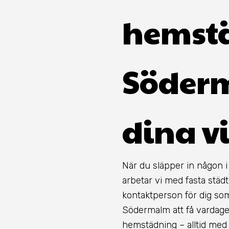
hemstä
Söder
dina vi
När du släpper in någon i
arbetar vi med fasta städ
kontaktperson för dig som 
Södermalm att få vardag
hemstädning – alltid med