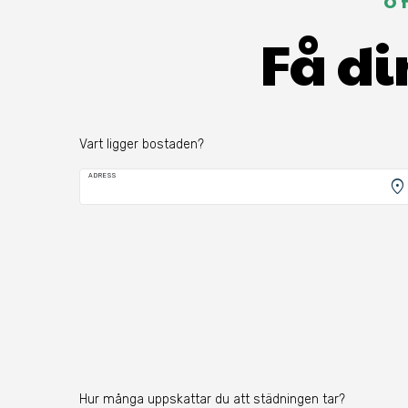
O
Få di
Vart ligger bostaden?
ADRESS
location_on
Hur många uppskattar du att städningen tar?