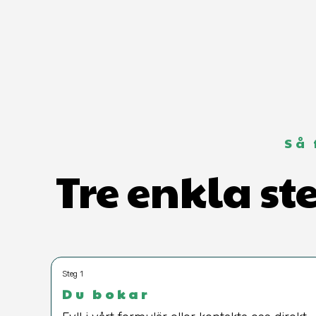
Så
Tre enkla st
Steg 1
Du bokar