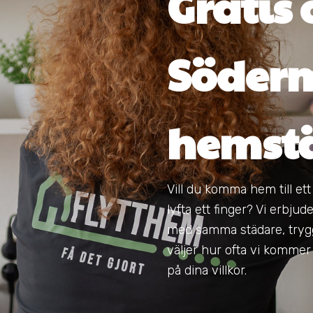
Gratis o
Söder
hemst
Vill du komma hem till et
lyfta ett finger? Vi erb
med samma städare, tryg
väljer hur ofta vi kommer –
på dina villkor.