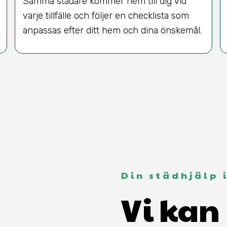
Samma städare kommer hem till dig vid
varje tillfälle och följer en checklista som
anpassas efter ditt hem och dina önskemål.
Din städhjälp
Vi kan