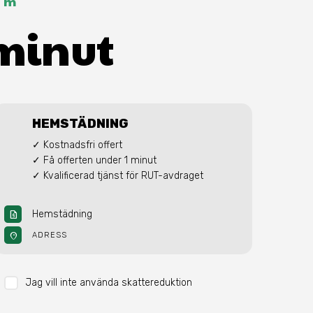
lm
 minut
HEMSTÄDNING
✓ Kostnadsfri offert

✓ Få offerten under 1 minut

✓ Kvalificerad tjänst för RUT-avdraget
Hemstädning
request_quote
location_on
ADRESS
Jag vill inte använda skattereduktion