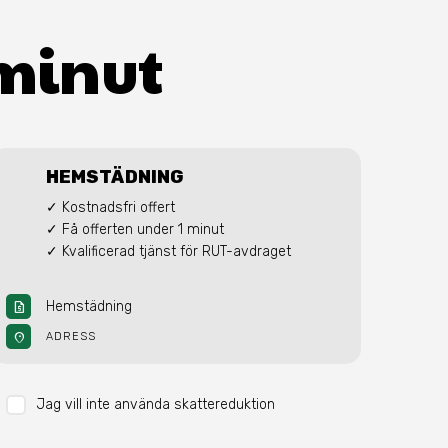
y
 minut
HEMSTÄDNING
✓ Kostnadsfri offert

✓ Få offerten under 1 minut

✓ Kvalificerad tjänst för RUT-avdraget
Hemstädning
request_quote
location_on
ADRESS
Jag vill inte använda skattereduktion