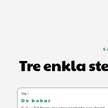
S
Tre enkla st
Steg 1
Du bokar