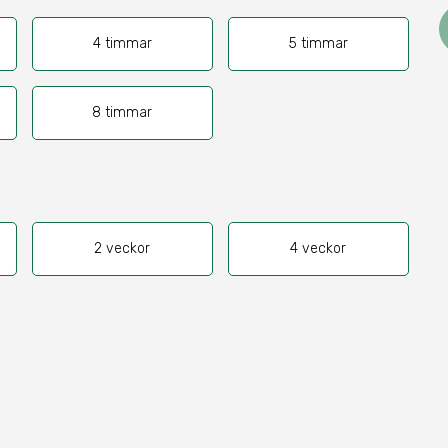
4 timmar
5 timmar
8 timmar
2 veckor
4 veckor