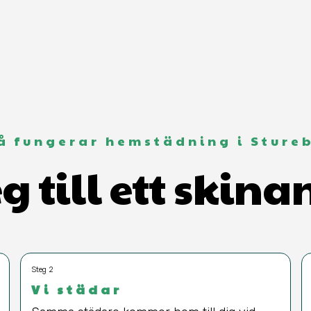
å fungerar hemstädning i Sture
eg till ett skin
Steg 2
Vi städar