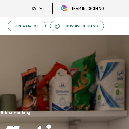
keyboard_arrow_down
SV
TEAM INLOGGNING
account_circle
KONTAKTA OSS
KUNDINLOGGNING
 Stureby