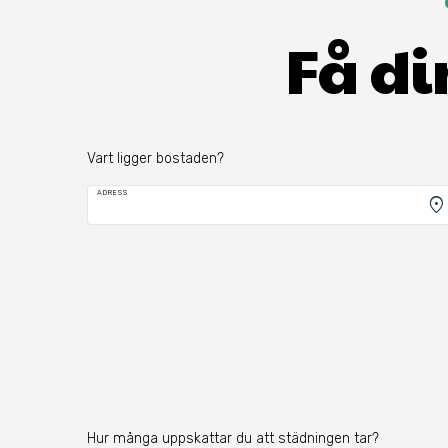
Få di
Vart ligger bostaden?
ADRESS
location_on
Hur många uppskattar du att städningen tar?