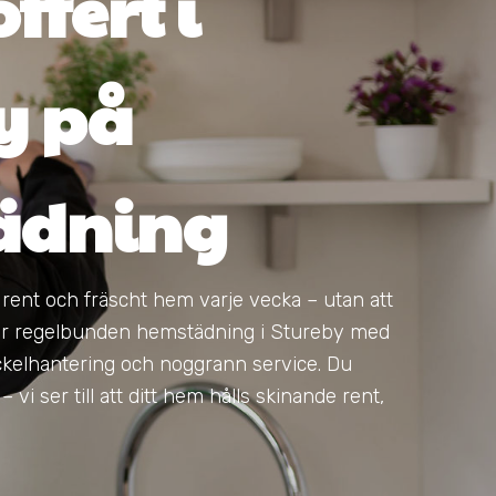
ffert i
y på
ädning
t rent och fräscht hem varje vecka – utan att
juder regelbunden hemstädning i Stureby med
kelhantering och noggrann service. Du
 vi ser till att ditt hem hålls skinande rent,