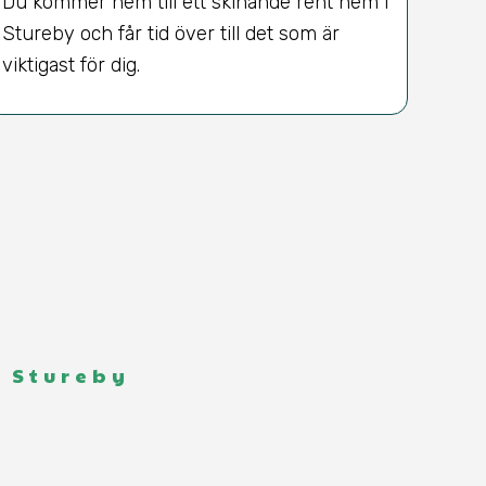
Du kommer hem till ett skinande rent hem i
Stureby och får tid över till det som är
viktigast för dig.
i Stureby