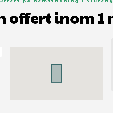
Offert på hemstädning i Stureb
n offert inom 1