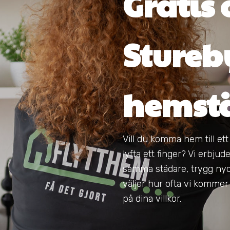
Gratis o
Stureb
hemst
Vill du komma hem till et
lyfta ett finger? Vi erb
samma städare, trygg nyc
väljer hur ofta vi kommer –
på dina villkor.