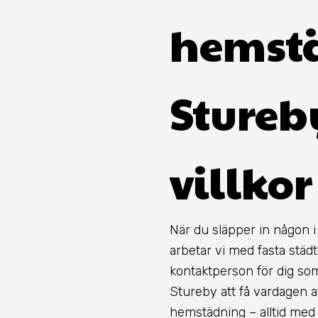
hemstä
Stureb
villkor
När du släpper in någon i
arbetar vi med fasta städ
kontaktperson för dig som 
Stureby att få vardagen 
hemstädning – alltid med