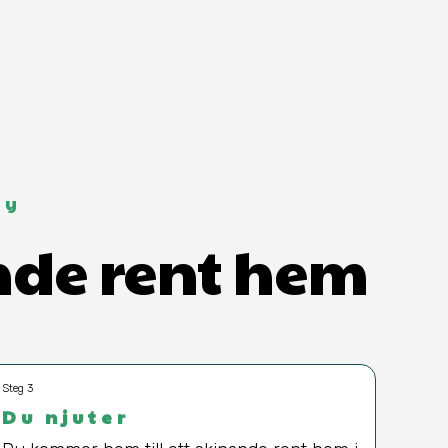
by
ande rent hem
Steg 3
Du njuter