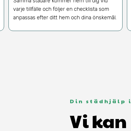
Samma städare kommer hem till dig vid
varje tillfälle och följer en checklista som
anpassas efter ditt hem och dina önskemål.
Din städhjälp 
Vi kan