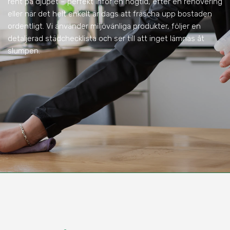
rent på djupet – perfekt inför en högtid, efter en renovering
eller när det helt enkelt är dags att fräscha upp bostaden
ordentligt. Vi använder miljövänliga produkter, följer en
detaljerad städchecklista och ser till att inget lämnas åt
slumpen.