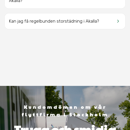
Akalla?
keyboard_arrow_right
Kan jag få regelbunden storstädning i Akalla?
Kundomdömen om vår
flyttfirma i Stockholm
Trygg och smidig