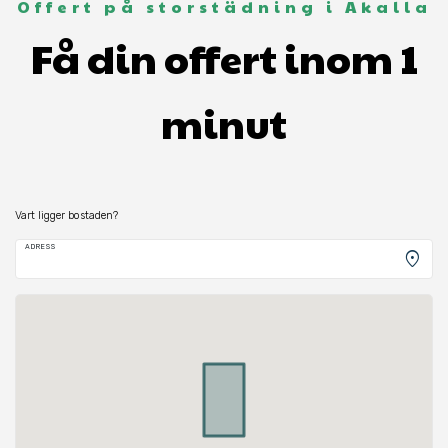
Offert på storstädning i Akalla
Få din offert inom 1
minut
Vart ligger bostaden?
ADRESS
location_on