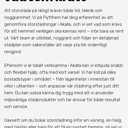
Att storstäda på riktigt kräver både tid, teknik och
noggrannhet. Vi på Flytthem har lång erfarenhet av att
genomföra storstädningar i Akalla, och vi vet vad som krävs
för att hemmet verkligen ska kännas rent – inte bara se rent
ut. Vårt team är utbildat, noggrant och följer en detaljerad
städplan som säkerställer att varje yta blir ordentligt
rengjord.
Eftersom vi är lokalt verksamma i Akalla kan vi erbjuda snabb
och flexibel hjälp, ofta med kort varsel. Vi har koll på olika
bostadstyper i området – från lägenheter i innerstan till
villor i utkanten – och anpassar vår städning efter just ditt
hem. Du kan också känna dig trygg med att vi använder
miljövänliga städprodukter och tar ansvar för både resultat
och service.
Oavsett om du bokar storstädning inför en visning, en helg
med gäster eller bara för att få en nystart hemma, så ser vi