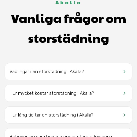
Akalla
Vanliga frågor om
storstädning
keyboard_arrow_right
Vad ingår i en storstädning i Akalla?
keyboard_arrow_right
Hur mycket kostar storstädning i Akalla?
keyboard_arrow_right
Hur lång tid tar en storstädning i Akalla?
Behöver jag vara hemma under storstädningen i