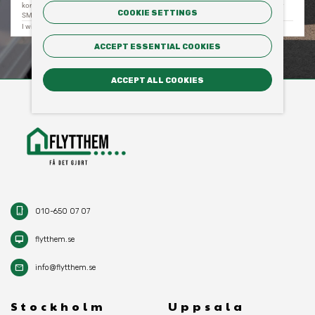
COOKIE SETTINGS
ACCEPT ESSENTIAL COOKIES
ACCEPT ALL COOKIES
phone_iphone
010-650 07 07
desktop_mac
flytthem.se
mail
info@flytthem.se
Stockholm
Uppsala