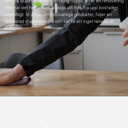
rent på djupet – perfekt inför en högtid, efter en renovering
eller när det helt enkelt är dags att fräscha upp bostaden
ordentligt. Vi använder miljövänliga produkter, följer en
detaljerad städchecklista och ser till att inget lämnas åt
slumpen.