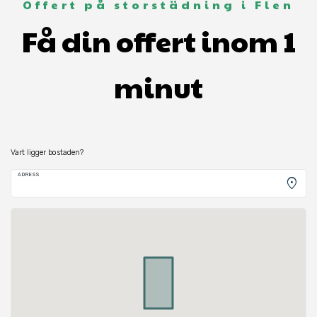
Offert på storstädning i Flen
Få din offert inom 1
minut
Vart ligger bostaden?
ADRESS
location_on