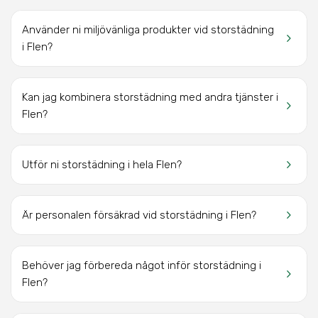
Använder ni miljövänliga produkter vid storstädning
keyboard_arrow_right
i Flen?
Kan jag kombinera storstädning med andra tjänster i
keyboard_arrow_right
Flen?
keyboard_arrow_right
Utför ni storstädning i hela Flen?
keyboard_arrow_right
Är personalen försäkrad vid storstädning i Flen?
Behöver jag förbereda något inför storstädning i
keyboard_arrow_right
Flen?