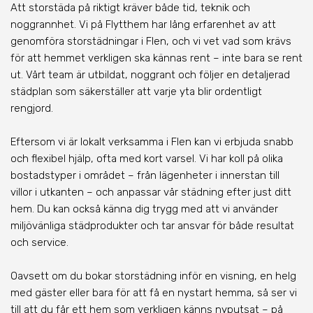
Att storstäda på riktigt kräver både tid, teknik och
noggrannhet. Vi på Flytthem har lång erfarenhet av att
genomföra storstädningar i Flen, och vi vet vad som krävs
för att hemmet verkligen ska kännas rent – inte bara se rent
ut. Vårt team är utbildat, noggrant och följer en detaljerad
städplan som säkerställer att varje yta blir ordentligt
rengjord.
Eftersom vi är lokalt verksamma i Flen kan vi erbjuda snabb
och flexibel hjälp, ofta med kort varsel. Vi har koll på olika
bostadstyper i området – från lägenheter i innerstan till
villor i utkanten – och anpassar vår städning efter just ditt
hem. Du kan också känna dig trygg med att vi använder
miljövänliga städprodukter och tar ansvar för både resultat
och service.
Oavsett om du bokar storstädning inför en visning, en helg
med gäster eller bara för att få en nystart hemma, så ser vi
till att du får ett hem som verkligen känns nyputsat – på