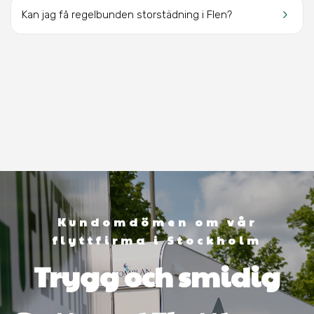
keyboard_arrow_right
Kan jag få regelbunden storstädning i Flen?
Kundomdömen om vår
flyttfirma i Stockholm
Trygg och smidig