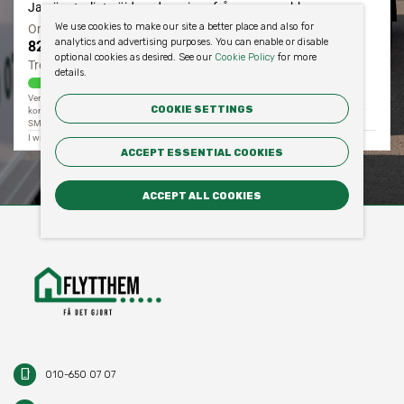
We use cookies to make our site a better place and also for
analytics and advertising purposes. You can enable or disable
optional cookies as desired. See our
Cookie Policy
for more
details.
COOKIE SETTINGS
ACCEPT ESSENTIAL COOKIES
ACCEPT ALL COOKIES
phone_iphone
010-650 07 07