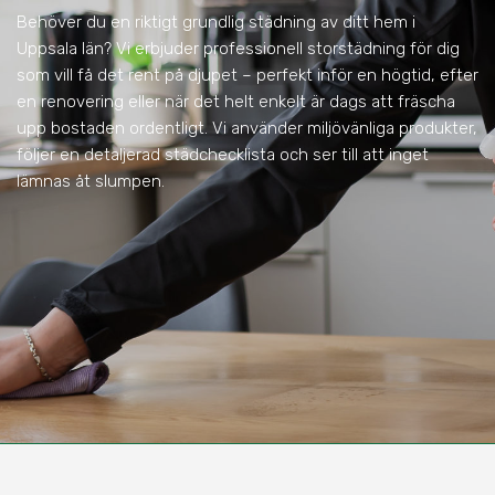
Behöver du en riktigt grundlig städning av ditt hem i
Uppsala län? Vi erbjuder professionell storstädning för dig
som vill få det rent på djupet – perfekt inför en högtid, efter
en renovering eller när det helt enkelt är dags att fräscha
upp bostaden ordentligt. Vi använder miljövänliga produkter,
följer en detaljerad städchecklista och ser till att inget
lämnas åt slumpen.