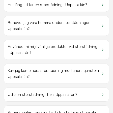
keyboard_arrow_right
Hur lång tid tar en storstädning i Uppsala län?
Behöver jag vara hemma under storstädningen i
keyboard_arrow_right
Uppsala län?
Använder ni miljövänliga produkter vid storstädning
keyboard_arrow_right
i Uppsala län?
Kan jag kombinera storstädning med andra tjänster i
keyboard_arrow_right
Uppsala län?
keyboard_arrow_right
Utför ni storstädning i hela Uppsala län?
Är personalen försäkrad vid storstädning i Uppsala