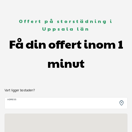
Offert på storstädning i
Uppsala län
Få din offert inom 1
minut
Vart ligger bostaden?
ADRESS
location_on