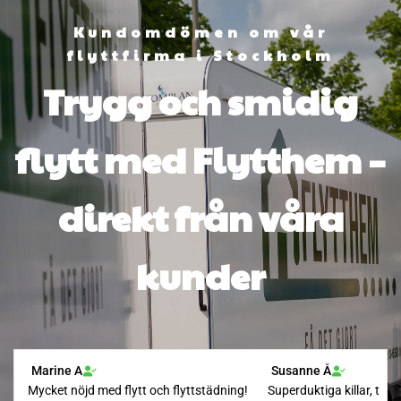
Kundomdömen om vår
flyttfirma i Stockholm
Trygg och smidig
flytt med Flytthem –
direkt från våra
kunder