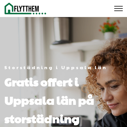
Storstädning i Uppsala län
Gratis offert i
Uppsala län på
storstädning