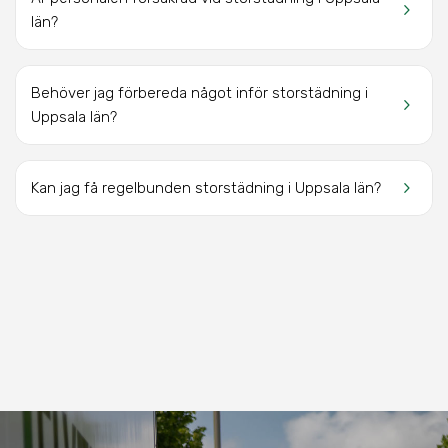
keyboard_arrow_right
län?
Behöver jag förbereda något inför storstädning i
keyboard_arrow_right
Uppsala län?
keyboard_arrow_right
Kan jag få regelbunden storstädning i Uppsala län?