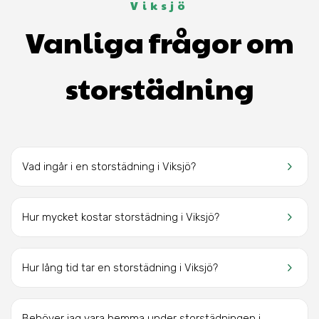
Viksjö
Vanliga frågor om
storstädning
keyboard_arrow_right
Vad ingår i en storstädning i Viksjö?
keyboard_arrow_right
Hur mycket kostar storstädning i Viksjö?
keyboard_arrow_right
Hur lång tid tar en storstädning i Viksjö?
Behöver jag vara hemma under storstädningen i