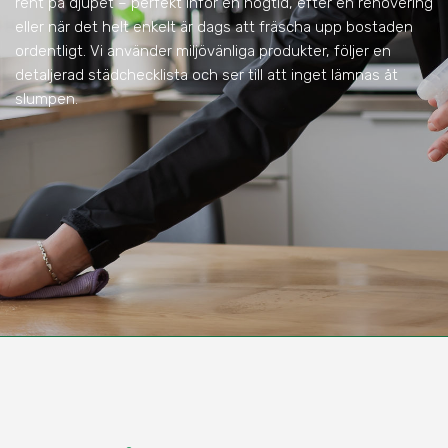
rent på djupet – perfekt inför en högtid, efter en renovering
eller när det helt enkelt är dags att fräscha upp bostaden
ordentligt. Vi använder miljövänliga produkter, följer en
detaljerad städchecklista och ser till att inget lämnas åt
slumpen.