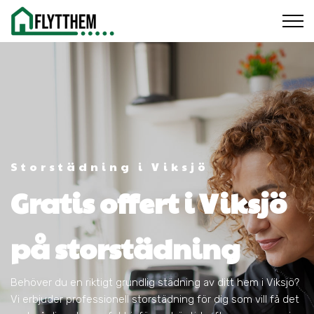
Storstädning i Viksjö
Gratis offert i Viksjö
på storstädning
Behöver du en riktigt grundlig städning av ditt hem i Viksjö?
Vi erbjuder professionell storstädning för dig som vill få det