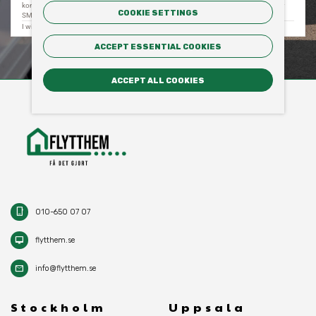
COOKIE SETTINGS
ACCEPT ESSENTIAL COOKIES
ACCEPT ALL COOKIES
phone_iphone
010-650 07 07
desktop_mac
flytthem.se
mail
info@flytthem.se
Stockholm
Uppsala