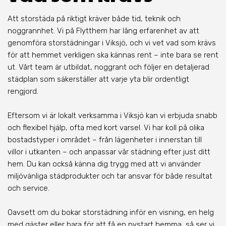
Att storstäda på riktigt kräver både tid, teknik och
noggrannhet. Vi på Flytthem har lång erfarenhet av att
genomföra storstädningar i Viksjö, och vi vet vad som krävs
för att hemmet verkligen ska kännas rent – inte bara se rent
ut. Vårt team är utbildat, noggrant och följer en detaljerad
städplan som säkerställer att varje yta blir ordentligt
rengjord.
Eftersom vi är lokalt verksamma i Viksjö kan vi erbjuda snabb
och flexibel hjälp, ofta med kort varsel. Vi har koll på olika
bostadstyper i området – från lägenheter i innerstan till
villor i utkanten – och anpassar vår städning efter just ditt
hem. Du kan också känna dig trygg med att vi använder
miljövänliga städprodukter och tar ansvar för både resultat
och service.
Oavsett om du bokar storstädning inför en visning, en helg
med gäster eller bara för att få en nystart hemma, så ser vi