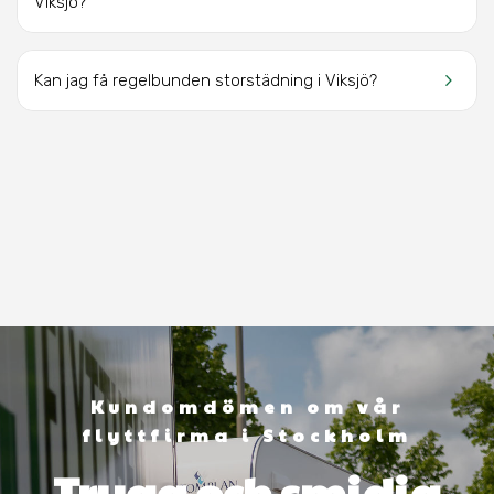
Viksjö?
keyboard_arrow_right
Kan jag få regelbunden storstädning i Viksjö?
Kundomdömen om vår
flyttfirma i Stockholm
Trygg och smidig