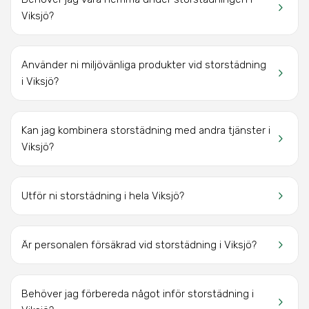
keyboard_arrow_right
Viksjö?
Använder ni miljövänliga produkter vid storstädning
keyboard_arrow_right
i Viksjö?
Kan jag kombinera storstädning med andra tjänster i
keyboard_arrow_right
Viksjö?
keyboard_arrow_right
Utför ni storstädning i hela Viksjö?
keyboard_arrow_right
Är personalen försäkrad vid storstädning i Viksjö?
Behöver jag förbereda något inför storstädning i
keyboard_arrow_right