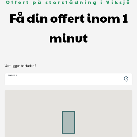
Offert på storstädning i Viksjö
Få din offert inom 1
minut
Vart ligger bostaden?
ADRESS
location_on