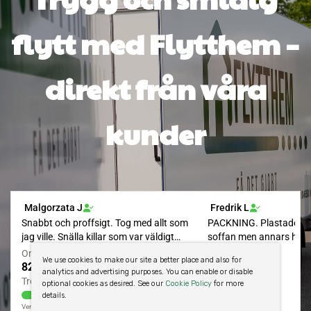
flytt med Flytthem –
direkt från våra
kunder
We use cookies to make our site a better place and also for
analytics and advertising purposes. You can enable or disable
optional cookies as desired. See our
Cookie Policy
for more
details.